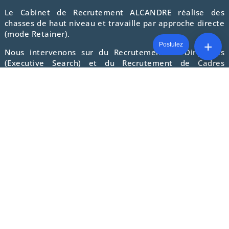
Le
Cabinet de Recrutement
ALCANDRE réalise des
chasses de haut niveau et travaille par approche directe
(mode Retainer).
+
Postulez
Nous intervenons sur du Recrutement de Dirigeants
(Executive Search) et du Recrutement de Cadres
Dirigeants / Recrutement de Managers (C-Levels
Recruitment).
Notre Cabinet de Recrutement s’appuie sur une forte
expertise en chasse de tête, évaluation, profilage,
détection de potentiel, assessment (mise en situation)
et Talent Acquisition.
Depuis plus de 10 ans, Alcandre,
Cabinet de
Recrutement Paris
a développé une solide expérience
dans différents domaines de pointe, tels que :
Recrutement IT
Recrutement Industrie et Energie