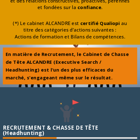
et des relations constructives, proactives, pérennes
et fondées sur la
confiance
.
(*) Le cabinet ALCANDRE est
certifié Qualiopi
au
titre des catégories d’actions suivantes :
Actions de formation et Bilans de compétences.
En matière de Recrutement, le
Cabinet de Chasse
de Tête
ALCANDRE (Executive Search /
Headhunting) est l’un des plus efficaces du
marché
, s’engageant même sur le résultat.
RECRUTEMENT & CHASSE DE TÊTE
(Headhunting)