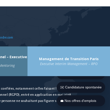
andre.com
el – Executive
Management de Transition Paris
Executive Interim Management – RPO
Mentoring
t confiées, notamment celles faisant l’objet d’un
onnel (RGPD), entré en application en mai 2018
e personne ne souhaitant pas figurer sur nos listes.