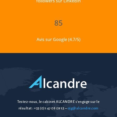
followers sur LinkedIn
85
Avis sur Google (4.7/5)
Testez-nous, le cabinet ALCANDRE s’engage sur le
résultat :
+33 (0)1 47 08 09 12
–
ojg@alcandre.com