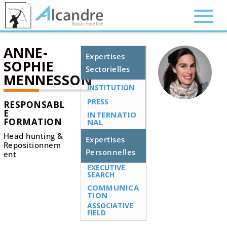
ANNE-
Expertises
SOPHIE
Sectorielles
MENNESSON
INSTITUTION
PRESS
RESPONSABL
E
INTERNATIO
FORMATION
NAL
Head hunting &
Expertises
Repositionnem
Personnelles
ent
EXECUTIVE
SEARCH
COMMUNICA
TION
ASSOCIATIVE
FIELD