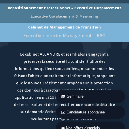
Repositionnement Professionnel – Executive Outplacement
Executive Outplacement & Mentoring
Cabinet de Management de Transition
Executive Interim Management – RPO
Le cabinet ALCANDRE et ses filiales s’engagent à
préserver la sécurité et la confidentialité des
informations qui leur sont confiées, notamment celles
faisant l’objet d’un traitement informatique, rappelant
que le nouveau règlement européen sur la protection
des données à caractère personnel (RGPD), entré en
🎓 Séminaire
application en mai 2018 confère le droit de s’y opposer,
de les consulter et de les rectifier, ou encore de détruire
sur demande écrite le dossier d’une personne ne
✉️ Candidature spontanée
souhaitant pas figurer sur nos listes.
💼 Nos offres d'emplois